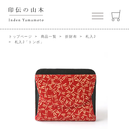
トップページ
>
商品一覧
>
折財布
>
札入J
>
札入J「トンボ」