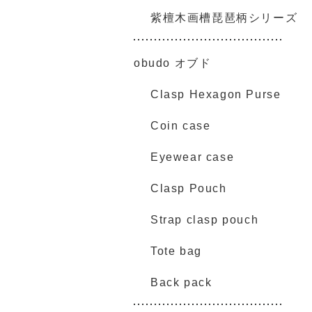
紫檀木画槽琵琶柄シリーズ
obudo オブド
Clasp Hexagon Purse
Coin case
Eyewear case
Clasp Pouch
Strap clasp pouch
Tote bag
Back pack