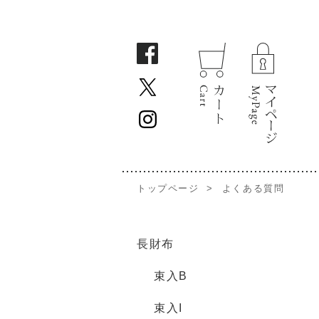
トップページ
>
よくある質問
長財布
束入B
束入I