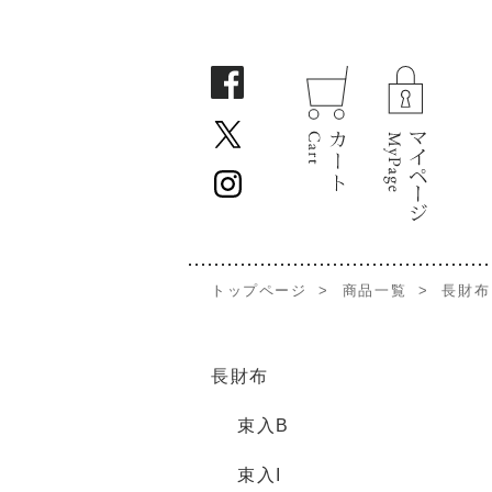
トップページ
>
商品一覧
>
長財布
長財布
束入B
束入I