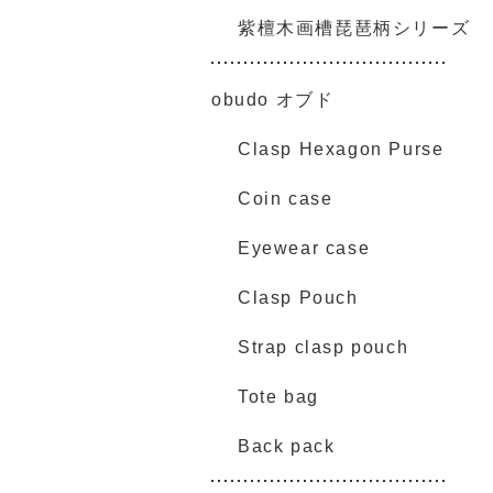
紫檀木画槽琵琶柄シリーズ
obudo オブド
Clasp Hexagon Purse
Coin case
Eyewear case
Clasp Pouch
Strap clasp pouch
Tote bag
Back pack